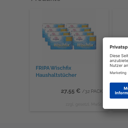
FRIPA Wischfix
Küc
Haushaltstücher
27,55 €
/32 PACK
zzgl. gesetzl. MwSt.