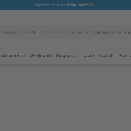
Experten-Hotline:
05908 - 8493939
Instrumente
OP-Bedarf
Diagnostik
Labor
Notfall
Praxi