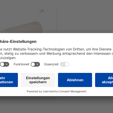
henrolle
8 x 4 Rollen
ab 21,76 €
/32 PACK
zzgl. gesetzl. MwSt.