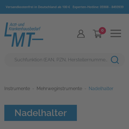
Versandkostenfrei in Deutschland ab 100 €
Experten-Hotline:
05908 - 8493939
0
Instrumente
Mehrweginstrumente
Nadelhalter
Nadelhalter