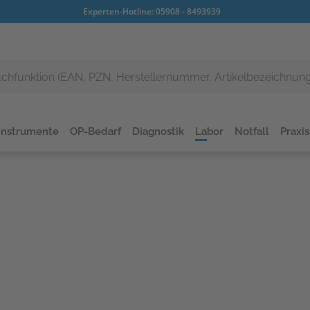
Experten-Hotline:
05908 - 8493939
Instrumente
OP-Bedarf
Diagnostik
Labor
Notfall
Praxi