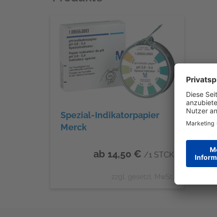
Spezial-Indikatorpapier
Merck
ab 14,50 €
/1 STCK
zzgl. gesetzl. MwSt.