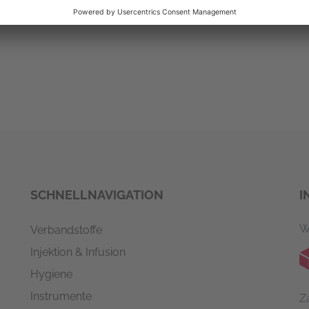
SCHNELLNAVIGATION
I
W
Verbandstoffe
Injektion & Infusion
Hygiene
Instrumente
Z