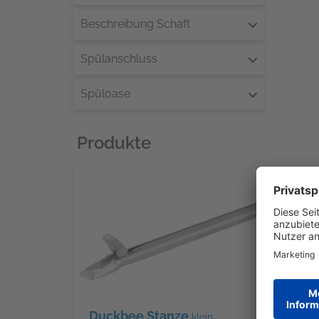
Beschreibung Schaft
Spülanschluss
Spüloase
Produkte
Duckbee Stanze
klein