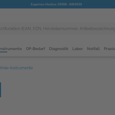
Experten-Hotline:
05908 - 8493939
Instrumente
OP-Bedarf
Diagnostik
Labor
Notfall
Praxi
Knie-Instrumente