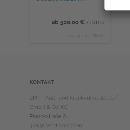
ab 500,00 €
/1 STCK
zzgl. gesetzl. MwSt.
KONTAKT
LMT - Arzt- und Krankenhausbedarf
GmbH & Co. KG
Planckstraße 6
49835 Wietmarschen