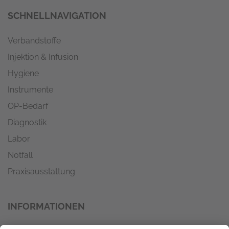
SCHNELLNAVIGATION
Verbandstoffe
Injektion & Infusion
Hygiene
Instrumente
OP-Bedarf
Diagnostik
Labor
Notfall
Praxisausstattung
INFORMATIONEN