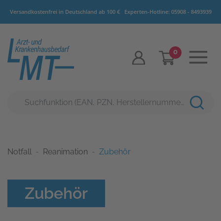
Versandkostenfrei in Deutschland ab 100 €
Experten-Hotline:
05908 - 8493939
0
Notfall
Reanimation
Zubehör
Zubehör