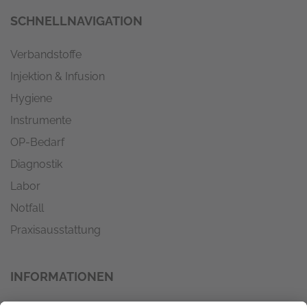
SCHNELLNAVIGATION
Verbandstoffe
Injektion & Infusion
Hygiene
Instrumente
OP-Bedarf
Diagnostik
Labor
Notfall
Praxisausstattung
INFORMATIONEN