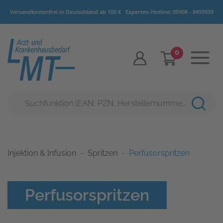
Versandkostenfrei in Deutschland ab 100 €
Experten-Hotline:
05908 - 8493939
0
Injektion & Infusion
Spritzen
Perfusorspritzen
Perfusorspritzen