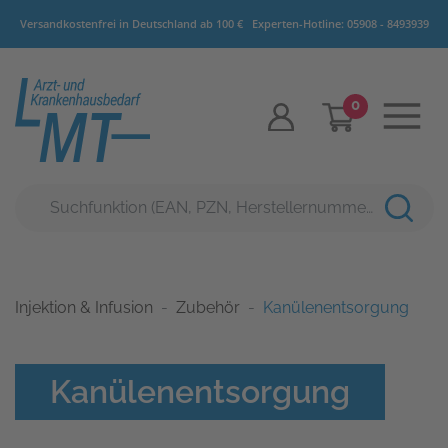
Versandkostenfrei in Deutschland ab 100 €
Experten-Hotline:
05908 - 8493939
0
Injektion & Infusion
Zubehör
Kanülenentsorgung
Kanülenentsorgung