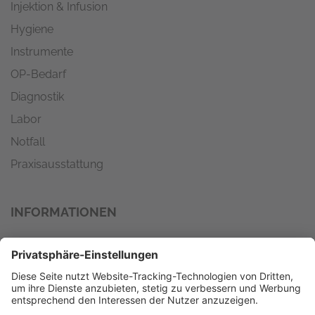
Injektion & Infusion
Hygiene
Instrumente
OP-Bedarf
Diagnostik
Labor
Notfall
Praxisausstattung
INFORMATIONEN
Wir versenden mit