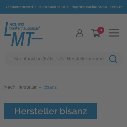
Versandkostenfrei in Deutschland ab 100 €
Experten-Hotline:
05908 - 8493939
0
Nach Hersteller
bisanz
Hersteller bisanz