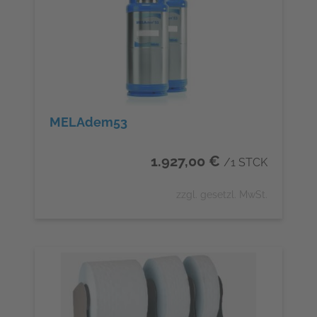
MELAdem53
1.927,00 €
/1 STCK
zzgl. gesetzl. MwSt.