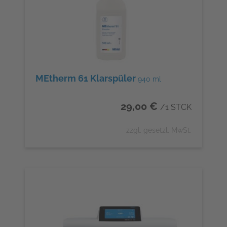
MEtherm 61 Klarspüler
940 ml
29,00 €
/1 STCK
zzgl. gesetzl. MwSt.