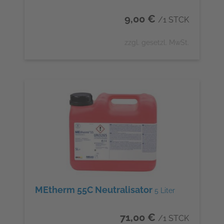
9,00 €
/1 STCK
zzgl. gesetzl. MwSt.
MEtherm 55C Neutralisator
5 Liter
71,00 €
/1 STCK