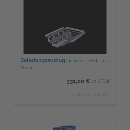
Beladungsauszug
für bis zu 10 Melastore
Boxen
331,00 €
/1 STCK
zzgl. gesetzl. MwSt.