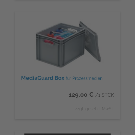
MediaGuard Box
für Prozessmedien
129,00 €
/1 STCK
zzgl. gesetzl. MwSt.