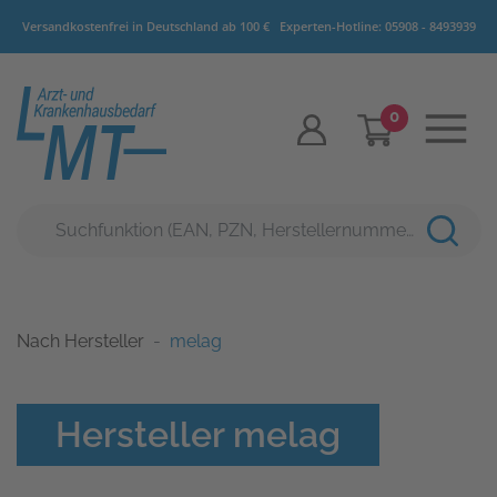
Versandkostenfrei in Deutschland ab 100 €
Experten-Hotline:
05908 - 8493939
0
Nach Hersteller
melag
Hersteller melag