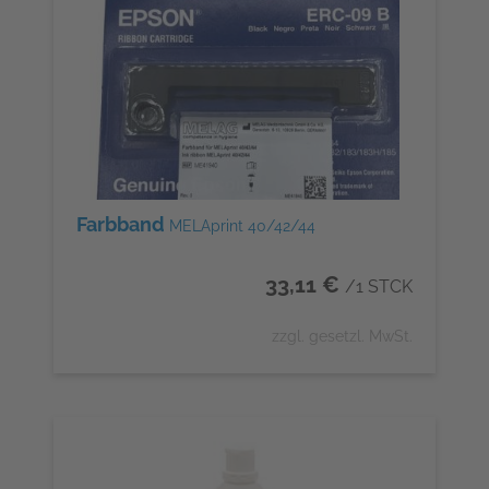
Farbband
MELAprint 40/42/44
33,11 €
/1 STCK
zzgl. gesetzl. MwSt.